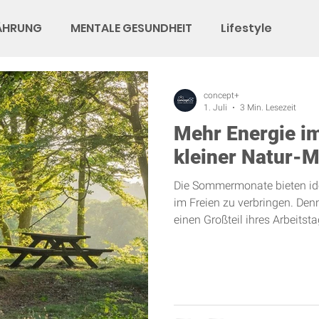
ÄHRUNG
MENTALE GESUNDHEIT
Lifestyle
concept+
1. Juli
3 Min. Lesezeit
Mehr Energie im 
kleiner Natur-
Die Sommermonate bieten id
im Freien zu verbringen. Den
einen Großteil ihres Arbeit
häufig sitzend, vor Bildschi
liegt eine wertvolle Gesundhei
Natur. Gerade in einer zuneh
Arbeitswelt gewinnen bewus
Bedeutung. Kleine Natur-Mo