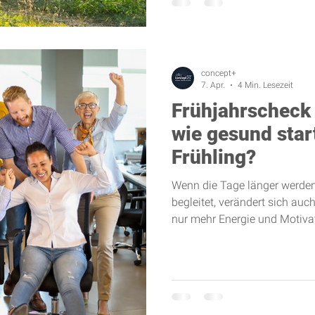
concept+
7. Apr.
4 Min. Lesezeit
Frühjahrscheck 
wie gesund star
Frühling?
Wenn die Tage länger werden
begleitet, verändert sich auch
nur mehr Energie und Motivati
Zeitpunkt, um die eigene G
und neue Routinen zu entwick
Bewegung, Pausen und Regene
Hintergrund. Viele Menschen
Monate im gleichen Rhythmu