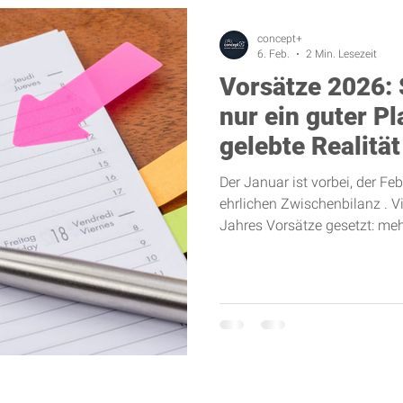
concept+
6. Feb.
2 Min. Lesezeit
Vorsätze 2026: 
nur ein guter P
gelebte Realität
Der Januar ist vorbei, der F
ehrlichen Zwischenbilanz . V
Jahres Vorsätze gesetzt: me
bewusster leben. Doch schon 
Stolpersteine: Der Alltag ist 
Vorsätze geraten schnell ins H
großer Sprünge – das ist das Geheimnis, das langfristig wirkt.
Studien zeigen: Nur rund 40 