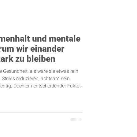
menhalt und mentale
rum wir einander
ark zu bleiben
e Gesundheit, als wäre sie etwas rein
, Stress reduzieren, achtsam sein,
ichtig. Doch ein entscheidender Faktor
der soziale Zusammenhalt . Menschen
irn ist darauf ausgelegt, in
ehungen, Zugehörigkeit und
ind kein „Bonus“, sondern ein
 Fehlt dieses Gefühl