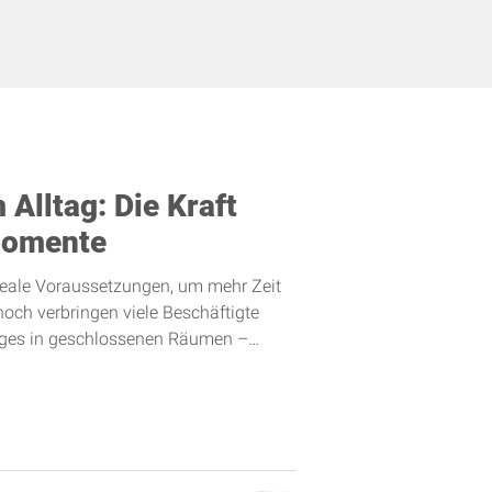
Alltag: Die Kraft
Momente
eale Voraussetzungen, um mehr Zeit
noch verbringen viele Beschäftigte
stages in geschlossenen Räumen –
rmen und unter künstlichem Licht. Dabei
tsressource oft direkt vor der Tür: die
mend digitalen und schnelllebigen
ste Auszeiten im Grünen an
mente können dazu