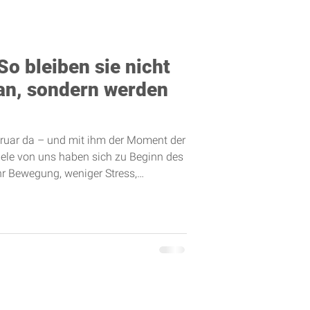
So bleiben sie nicht
lan, sondern werden
ebruar da – und mit ihm der Moment der
iele von uns haben sich zu Beginn des
hr Bewegung, weniger Stress,
jetzt zeigen sich die ersten
voll, die Motivation schwankt, gute
intertreffen. Kleine Schritte statt
% der Neuj