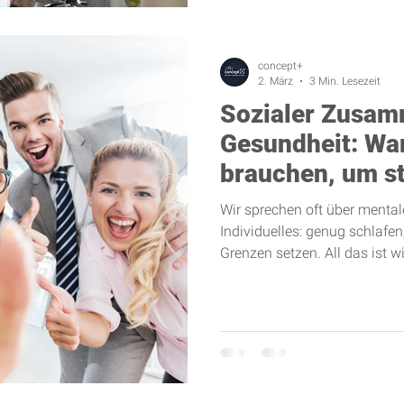
concept+
2. März
3 Min. Lesezeit
Sozialer Zusam
Gesundheit: Wa
brauchen, um st
Wir sprechen oft über mental
Individuelles: genug schlafen
Grenzen setzen. All das ist w
wird häufig unterschätzt – 
sind soziale Wesen. Unser Geh
Gemeinschaft zu leben. Bezi
gegenseitige Unterstützung s
biologisches Grundbedürfnis.