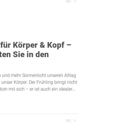
für Körper & Kopf –
ten Sie in den
 und mehr Sonnenlicht unseren Alltag
 unser Körper. Der Frühling bringt nicht
on mit sich – er ist auch ein idealer
esundheit bewusster wahrzunehmen
eln. Gerade im Arbeitsalltag geraten
ration jedoch schnell in den
 funktionieren über Wochen oder
s – häufig mi