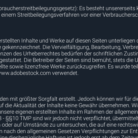
aucherstreitbeilegungsgesetz): Es besteht unsererseits k
 einem Streitbeilegungsverfahren vor einer Verbrauchersch
 erstellten Inhalte und Werke auf diesen Seiten unterliege
he gekennzeichnet. Die Vervielfältigung, Bearbeitung, Verbr
nzen des Urheberrechtes bedürfen der schriftlichen Zu
 gestattet. Die Betreiber der Seiten sind bemüht, stets die
llte sowie lizenzfreie Werke zurückzugreifen. Es wurde tei
n www.adobestock.com verwendet.
den mit größter Sorgfalt erstellt. Jedoch können wir für di
auf die Aktualität der Inhalte keine Gewähr übernehmen. W
sere eigenen erstellten Inhalte im Rahmen der allgemeine
8 - §§10 TMP sind wir jedoch nicht verpflichtet, übermitte
oder auf Umstände zu untersuchen, die auf eine rechtswi
en nach den allgemeinen Gesetzen Verpflichtungen zur En
ne diesbezügliche Haftung ist jedoch erst ab dem Zeitpun