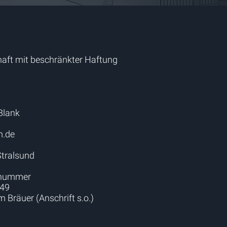
haft mit beschränkter Haftung
Blank
m.de
Stralsund
nsnummer
149
m Bräuer (Anschrift s.o.)