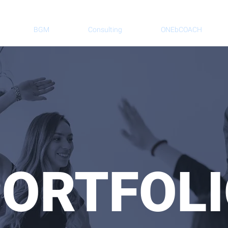
BGM
Consulting
ONEbCOACH
ORTFOL