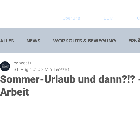
Über uns
BGM
C
ALLES
NEWS
WORKOUTS & BEWEGUNG
ERN
concept+
31. Aug. 2020
3 Min. Lesezeit
Sommer-Urlaub und dann?!? -
Arbeit