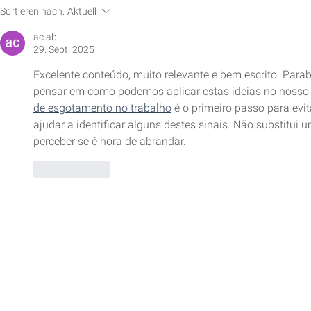
Atemtechniken für Fokus und
Sortieren nach:
Aktuell
Entspannung
ac ab
29. Sept. 2025
Excelente conteúdo, muito relevante e bem escrito. Parab
pensar em como podemos aplicar estas ideias no nosso d
de esgotamento no trabalho
 é o primeiro passo para ev
ajudar a identificar alguns destes sinais. Não substitui
perceber se é hora de abrandar.
Gefällt mir
BGM & BGF Angeb
Aus einer Hand: Wir