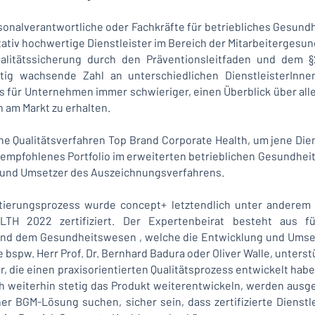
sonalverantwortliche oder Fachkräfte für betriebliches Gesun
tativ hochwertige Dienstleister im Bereich der Mitarbeitergesu
ualitätssicherung durch den Präventionsleitfaden und dem §
tig wachsende Zahl an unterschiedlichen DienstleisterInne
 es für Unternehmen immer schwieriger, einen Überblick über all
n am Markt zu erhalten.
he Qualitätsverfahren Top Brand Corporate Health, um jene Dien
 empfohlenes Portfolio im erweiterten betrieblichen Gesundhe
r und Umsetzer des Auszeichnungsverfahrens.
tierungsprozess wurde concept+ letztendlich unter anderem 
 2022 zertifiziert. Der Expertenbeirat besteht aus fü
 und dem Gesundheitswesen , welche die Entwicklung und Ums
 bspw. Herr Prof. Dr. Bernhard Badura oder Oliver Walle, unter
r, die einen praxisorientierten Qualitätsprozess entwickelt habe
 weiterhin stetig das Produkt weiterentwickeln, werden ausge
r BGM-Lösung suchen, sicher sein, dass zertifizierte Dienstle