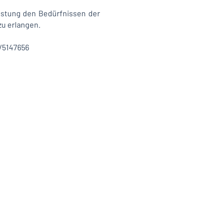
eistung den Bedürfnissen der
 zu erlangen.
/5147656