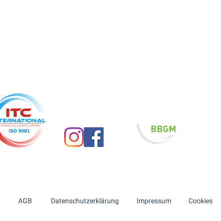
BGM & BGF Angebote in
Nord- & Ostdeutschland
Aus einer Hand: Wir beraten, begleiten & setzen um.
AGB
Datenschutzerklärung
Impressum
Cookies