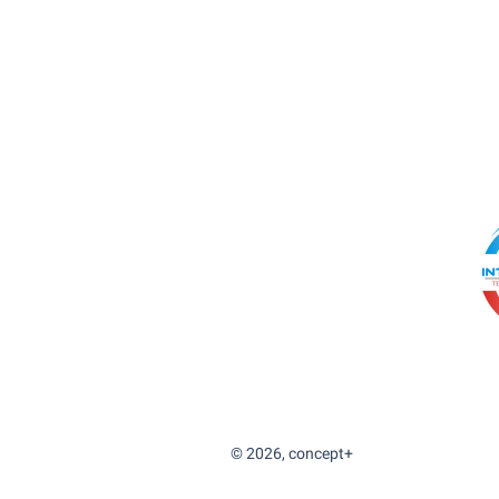
Concept+
eine Marke der cf physio Greifswald GmbH
Ernst-Thälmann-Ring 56a
17491 Greifswald
info@conceptplus-bgm.de
www.conceptplus-bgm.de
© 2026, concept+