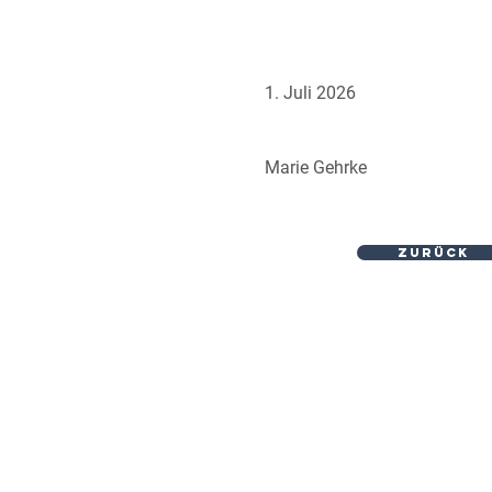
1. Juli 2026
Marie Gehrke
ZURÜCK
BGM & BGF Angeb
Aus einer Hand: Wir