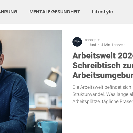
ÄHRUNG
MENTALE GESUNDHEIT
Lifestyle
concept+
1. Juni
4 Min. Lesezeit
Arbeitswelt 202
Schreibtisch zur
Arbeitsumgebu
Die Arbeitswelt befindet sich
Strukturwandel. Was lange als
Arbeitsplätze, tägliche Präse
Raumstrukturen – wird zuneh
Arbeitsmodelle ersetzt. Dieser
sondern eine dauerhafte Ver
wir arbeiten. Aktuelle Entwic