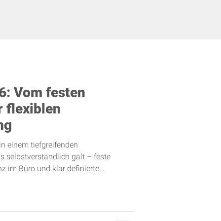
6: Vom festen
 flexiblen
ng
 in einem tiefgreifenden
 selbstverständlich galt – feste
nz im Büro und klar definierte
mend durch flexible, hybride
 Wandel ist kein kurzfristiger Trend,
änderung in der Art, wie, wo und warum
klungen zeigen dabei sehr deutlich,