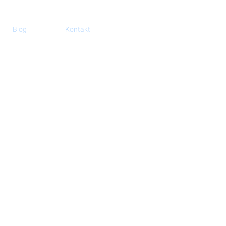
Blog
Kontakt