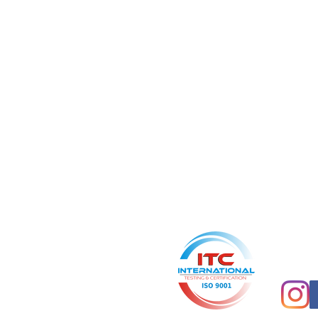
BGM & BGF Angeb
Aus einer Hand: Wir
Concept+
eine Marke der cf physio Greifswald GmbH
Ernst-Thälmann-Ring 56a
17491 Greifswald
info@conceptplus-bgm.de
www.conceptplus-bgm.de