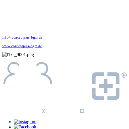
eine Marke der cf physio Greifswald GmbH
Ernst-Thälmann-Ring 56a
17491 Greifswald
info@conceptplus-bgm.de
www.conceptplus-bgm.de