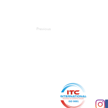
Leistungsfähigkeit
Kombination von Bewegung und kogn
Verbesserung der kognitiven Fähigkeit
Informationsverarbeitung
Previous
BGM & BGF Angeb
Aus einer Hand: Wir
Concept+
eine Marke der cf physio Greifswald GmbH
Ernst-Thälmann-Ring 56a
17491 Greifswald
info@conceptplus-bgm.de
www.conceptplus-bgm.de