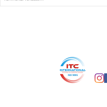
Atemtechniken für Fokus und
Entspannung
BGM & BGF Angeb
Aus einer Hand: Wir
Concept+
eine Marke der cf physio Greifswald GmbH
Ernst-Thälmann-Ring 56a
17491 Greifswald
info@conceptplus-bgm.de
www.conceptplus-bgm.de